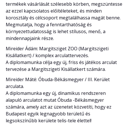
termékek vásárlását szélesebb körben, megszüntesse
az ezzel kapcsolatos előítéleteket, és minden
korosztály és célcsoport megtalálhassa magát benne.
Megmutatja, hogy a fenntarthatóság és
környezettudatosság is lehet stílusos, menő, a
mindennapjaink része.
Mireider Ádám: Margitsziget ZOO (Margitszigeti
Kisállatkert) / komplex arculattervezés.
A diplomamunka célja egy új, friss és játékos arculat
tervezése a Margitszigeti Kisállatkert számára.
Mireider Máté: Óbuda-Békásmegyer / III. Kerület
arculata.
A diplomamunka egy új, dinamikus rendszeren
alapuló arculatot mutat Óbuda -Békásmegyer
számára, amely azt az üzenetet közvetíti, hogy ez
Budapest egyik legnagyobb területű és
legsokszínűbb kerülete telis-tele élettel!