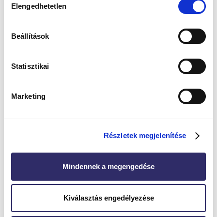
Elengedhetetlen
https://fb.me/e/aJctSYRvn
kiválasztása
Beállítások
Megosztás
Statisztikai
Marketing
egyéb cikkek
ezek is érdekelhetnek
Részletek megjelenítése
Mindennek a megengedése
Kiválasztás engedélyezése