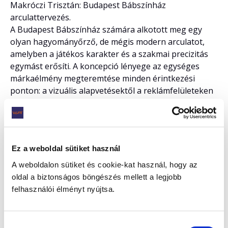
Makróczi Trisztán: Budapest Bábszínház
arculattervezés.
A Budapest Bábszínház számára alkotott meg egy
olyan hagyományőrző, de mégis modern arculatot,
amelyben a játékos karakter és a szakmai precizitás
egymást erősíti. A koncepció lényege az egységes
márkaélmény megteremtése minden érintkezési
ponton: a vizuális alapvetésektől a reklámfelületeken
át a digitális és tárgyi megjelenésekig, minden
elemében a színház gazdag kulturális világát és
speciális üzenetét képviselve.
Szováti Zsófia: Rovarélőhelyek Védelme
Ez a weboldal sütiket használ
reklámkampány.
A weboldalon sütiket és cookie-kat használ, hogy az
A kampány célja, hogy felhívja a figyelmet a beporzó
oldal a biztonságos böngészés mellett a legjobb
és más rovarfajok kulcsszerepére a biodiverzitás
felhasználói élményt nyújtsa.
fenntartásában, valamint arra, hogy eltűnésük
közvetlen hatással van az emberi életminőségre is.
Esemény részletei facebook-on:
Hozzájárulás