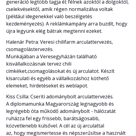
generáció legtöbb tagja él; félnek azoktól a dolgoktól,
cselekvésektől, amik régen normalizálva voltak
(például idegenekkel való beszélgetés
kezdeményezés). A reklámkampány arra buzdít, hogy
újra legyünk elég bátrak megtenni ezeket.
Halenár Petra: Veresi chilifarm arculattervezés,
csomagolástervezés.
Munkájában a Veresegyházán található
kisvállalkozásnak tervez chili
címkéket,csomagolásokat és új arculatot. Készít
kisarculati és egyéb a vállalkozáshoz köthető
elemeket, hirdetéseket és weblapot.
Kiss Csilla: Cseriti adománybolt arculattervezés.
A diplomamunka Magyarország legnagyobb és
legrégebb óta működő adománybolt - hálózatát
ruházza fel egy frissebb, barátságosabb,
közvetlenebb külsővel. A cél az új arculattal
az, hogy megismertesse és népszerűsítse a használt