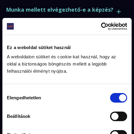
Munka mellett elvégezhető-e a képzés?
Jogosult vagyok-e diákhitelre?
Ez a weboldal sütiket használ
A weboldalon sütiket és cookie-kat használ, hogy az
Kapok-e diákigazolványt?
oldal a biztonságos böngészés mellett a legjobb
felhasználói élményt nyújtsa.
Kik lesznek a tanáraim?
Hozzájárulás
Elengedhetetlen
kiválasztása
Van-e kötelező szakmai gyakorlat?
Beállítások