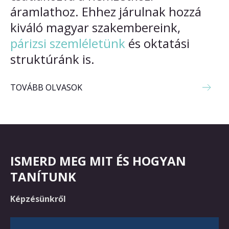
áramlathoz. Ehhez járulnak hozzá
kiváló magyar szakembereink,
párizsi szemléletünk
és oktatási
struktúránk is.
TOVÁBB OLVASOK
ISMERD MEG MIT ÉS HOGYAN
TANÍTUNK
Képzésünkről