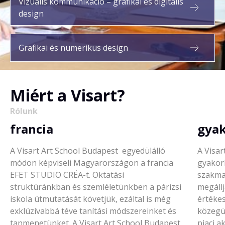
Vizuális kommunikáció – grafikai és digitális
design
Grafikai és numerikus design
Miért a Visart?
Rólunk
francia
gyak
A Visart Art School Budapest egyedülálló
A Visar
módon képviseli Magyarországon a francia
gyakorl
EFET STUDIO CRÉA-t. Oktatási
szakmai
struktúránkban és szemléletünkben a párizsi
megáll
iskola útmutatását követjük, ezáltal is még
értékes
exklúzívabbá téve tanítási módszereinket és
közegü
tanmenetünket. A Visart Art School Budapest
piaci a