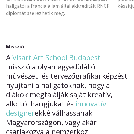
hallgatói a francia állam által akkreditált RNCP
készítj
diplomát szerezhetik meg.
Misszió
A
Visart Art School Budapest
missziója olyan egyedülálló
művészeti és tervezőgrafikai képzést
nyújtani a hallgatóknak, hogy a
diákok megtalálják saját kreatív,
alkotói hangjukat és
innovatív
designer
ekké válhassanak
Magyarországon, vagy akár
csatlakozva a nemzetközi