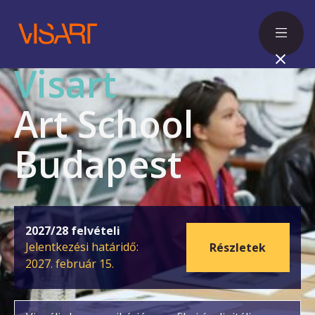
Visart
Art School
Budapest
2027/28 felvételi
Jelentkezési határidő:
Részletek
2027. február 15.