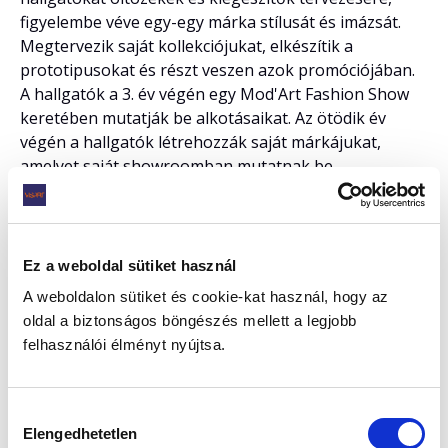
figyelembe véve egy-egy márka stílusát és imázsát.
Megtervezik saját kollekciójukat, elkészítik a
prototipusokat és részt veszen azok promóciójában.
A hallgatók a 3. év végén egy Mod'Art Fashion Show
keretében mutatják be alkotásaikat. Az ötödik év
végén a hallgatók létrehozzák saját márkájukat,
amelyet saját showroomban mutatnak be.
A főiskolai szintű képzések mellett egyéb
divatszakmai programokat is indítunk.
Magyarországon egyedülálló kezdeményezésünk
Divatkommunikáció program, amelynek célja a
Ez a weboldal sütiket használ
divatipar szenvedélyes közvetítőinek képzése. Ez a
A weboldalon sütiket és cookie-kat használ, hogy az
program vizuális, művészeti, trend és
oldal a biztonságos böngészés mellett a legjobb
termékismeretek alapján olyan kommunikációs
felhasználói élményt nyújtsa.
ismereteket nyújt, amelyek segítségével a hallgató
azonnal reagál a divat gyorsan változó kihívásaira,
kommunikációs stratégiát fogalmaz, weboldalt tart
Hozzájárulás
fenn és közösségi hálózatokra animált tartalmakat,
Elengedhetetlen
kiválasztása