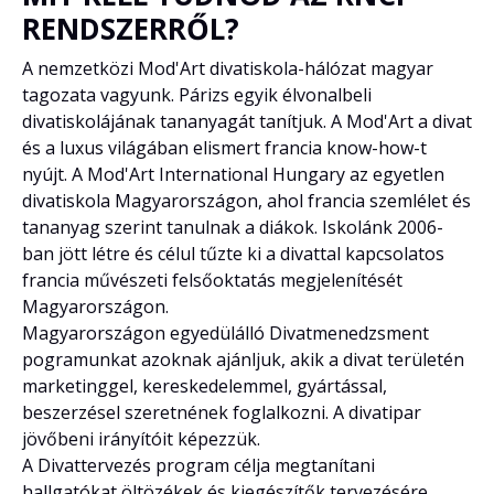
RENDSZERRŐL?
A nemzetközi Mod'Art divatiskola-hálózat magyar
tagozata vagyunk. Párizs egyik élvonalbeli
divatiskolájának tananyagát tanítjuk. A Mod'Art a divat
és a luxus világában elismert francia know-how-t
nyújt. A Mod'Art International Hungary az egyetlen
divatiskola Magyarországon, ahol francia szemlélet és
tananyag szerint tanulnak a diákok. Iskolánk 2006-
ban jött létre és célul tűzte ki a divattal kapcsolatos
francia művészeti felsőoktatás megjelenítését
Magyarországon.
Magyarországon egyedülálló
Divatmenedzsment
pogramunkat azoknak ajánljuk, akik a divat területén
marketinggel, kereskedelemmel, gyártással,
beszerzésel szeretnének foglalkozni. A divatipar
jövőbeni irányítóit képezzük.
A Divattervezés program célja megtanítani
hallgatókat öltözékek és kiegészítők tervezésére,