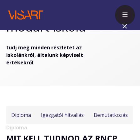
modart iskola
tudj meg minden részletet az
iskolánkról, általunk képviselt
értékekről
Diploma
Igazgatói hitvallás
Bemutatkozás
Diploma
MIT KELL TUDNOD AZ RNCP