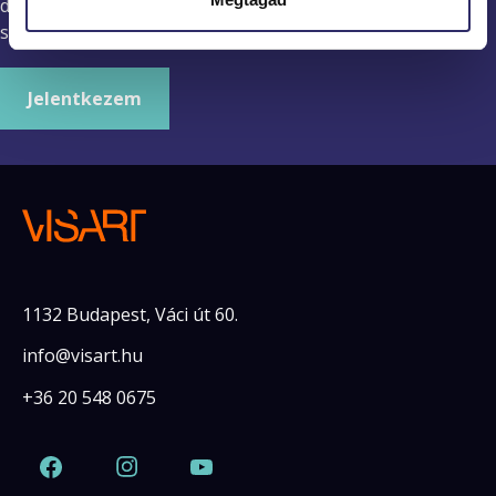
divatrajz tanrárának felvételi előkészítő tanfolyamán, ahol
speciális szakmai feladatokkal készülhetsz a felvételire.
Jelentkezem
1132 Budapest, Váci út 60.
info@visart.hu
+36 20 548 0675