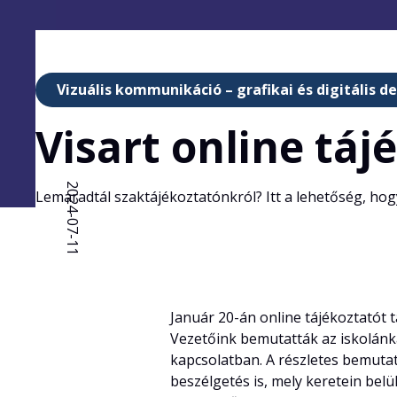
Vizuális kommunikáció – grafikai és digitális d
Visart online táj
2024-07-11
Lemaradtál szaktájékoztatónkról? Itt a lehetőség, hog
Január 20-án online tájékoztatót 
Vezetőink bemutatták az iskolánkat
kapcsolatban. A részletes bemutató
beszélgetés is, mely keretein belü