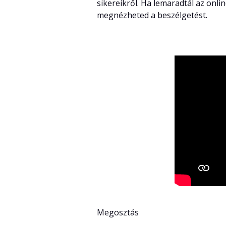
sikereikről. Ha lemaradtál az onli
megnézheted a beszélgetést.
Megosztás