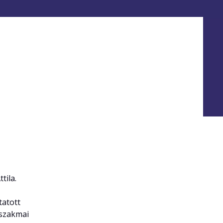
tila.
tatott
 szakmai