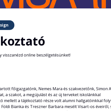
esign
ékoztató
y visszanézd online beszélgetésünket!
tartott főigazgatónk, Nemes Mara és szakvezetőnk, Simon At
, a szakot, a megújulást és az új terveket iskolánkkal
 mellett a tájékoztató része volt alumni hallgatóinkkal foly
l Földi Bianka és Treszner Barbara mesélt Visart-os éveiről,