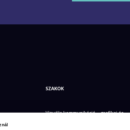
SZAKOK
Vizuális kommunikáció – grafikai és
digitális design
znál