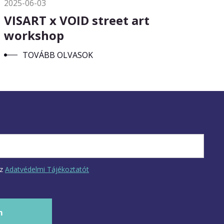
2025-06-03
VISART x VOID street art
workshop
TOVÁBB OLVASOK
az
Adatvédelmi Tájékoztatót