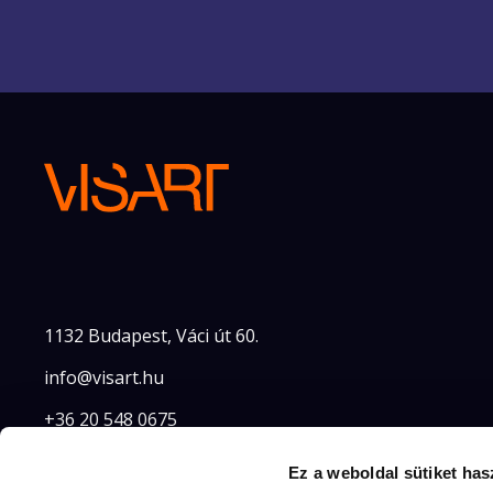
1132 Budapest, Váci út 60.
info@visart.hu
+36 20 548 0675
Ez a weboldal sütiket has